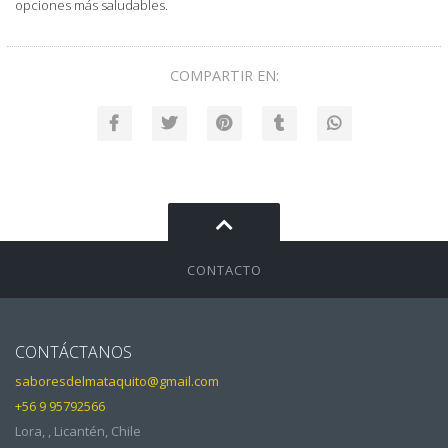
opciones más saludables.
COMPARTIR EN:
CONTACTO
CONTÁCTANOS
saboresdelmataquito@gmail.com
+56 9 95792566
Lora, , Licantén, Chile