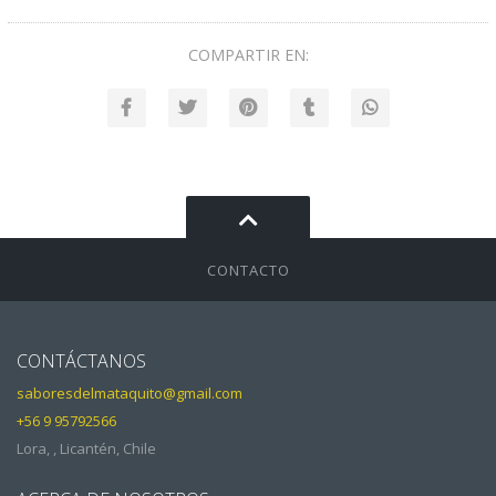
COMPARTIR EN:
CONTACTO
CONTÁCTANOS
saboresdelmataquito@gmail.com
+56 9 95792566
Lora, , Licantén, Chile